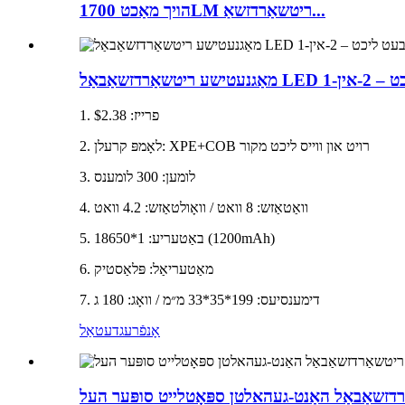
הויך מאַכט 1700LM ריטשאַרדזשאַ...
1. פרייז: $2.38
2. לאָמפּ קרעלן: XPE+COB רויט און ווייס ליכט מקור
3. לומען: 300 לומענס
4. וואַטאַזש: 8 וואט / וואָולטאַזש: 4.2 וואט
5. באַטעריע: 1*18650 (1200mAh)
6. מאַטעריאַל: פּלאַסטיק
7. דימענסיעס: 199*35*33 מ״מ / וואָג: 180 ג
אָנפֿרעג
דעטאַל