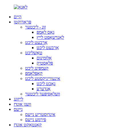
היים
פּראָדוקטן
זונ - ליכטער
גאַס לאָמפּ
לאַנדשאַפט לייץ
אַרבעט ליכט
אַרבעט ליכט
טאַשליכט
אַלומינום
פּלאַסטיק
קעמפּינג ליכט
קאָפּלאָמפּ
אינעווייניקסטע ליכט
נאַכט ליכט
אַנדערע
וועלאָסיפּעד ליכטער
לייזונג
וועגן אונדז
נייעס
אינדוסטריע נייעס
פירמע נייעס
קאָנטאַקט אונדז