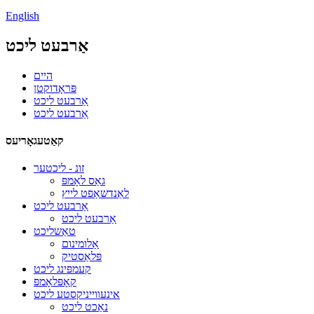
English
אַרבעט ליכט
היים
פּראָדוקטן
אַרבעט ליכט
אַרבעט ליכט
קאַטעגאָריעס
זונ - ליכטער
גאַס לאָמפּ
לאַנדשאַפט לייץ
אַרבעט ליכט
אַרבעט ליכט
טאַשליכט
אַלומינום
פּלאַסטיק
קעמפּינג ליכט
קאָפּלאָמפּ
אינעווייניקסטע ליכט
נאַכט ליכט