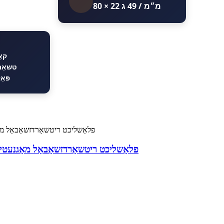
80 × 22 מ״מ / 49 ג
קאָ
טשאַר
פּאַ
מיני LED פלאַשליכט ריטשאַרדזשאַבאַל מאַגנ