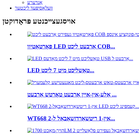
אַנדערע
וועלאָסיפּעד ליכטער
אויסגעצייכנטע פּראָדוקטן
פּאָרטאַטיוו LED אַרבעט ליכט COB...
LED טאַשליכט מיט 7 ליכט...
אַלע-אין-איין אַרבעט טאָרטש אַרבעט ...
WT668 2-אין-1 ריטשאַרדזשאַבאַל ל...