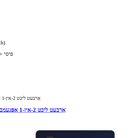
5. באַטעריע: ריטשאַר
6. מאַטערי
מאַגנעטישע LED אַרבעט ליכט 2-אין-1 אָפּנעמבאַרע כעדלאַמפּ מיני פלאַשליכט