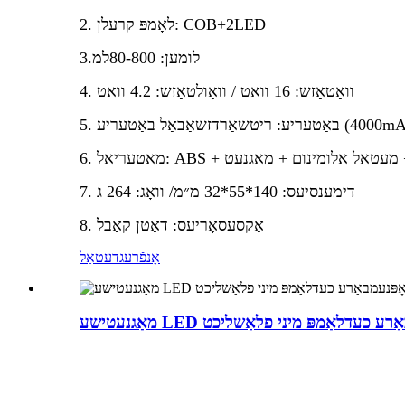
2. לאָמפּ קרעלן: COB+2LED
3.לומען: 80-800למ
4. וואַטאַזש: 16 וואט / וואָולטאַזש: 4.2 וואט
דזשאַבאַל באַטעריע (4000mAh)
אַל: ABS + פּיסי + מעטאַל אַלומינום + מאַגנעט
7. דימענסיעס: 140*55*32 מ״מ/ וואָג: 264 ג
8. אַקסעסאָריעס: דאַטן קאַבל
אָנפֿרעג
דעטאַל