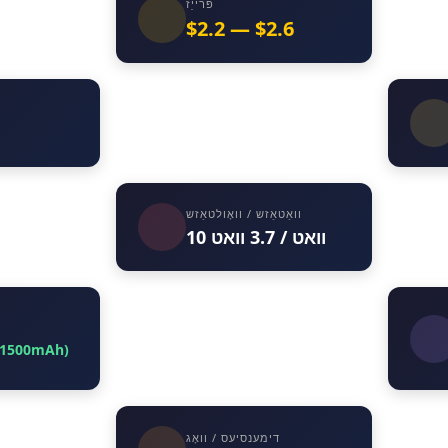
פּרייַז
$2.2 — $2.6
וואַטאַזש / וואָולטאַזש
10 וואט / 3.7 וואט
(1500mAh)
דימענסיעס / וואָג