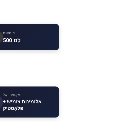
לומענס
500 לם
מאַטעריאַל
אַלומינום צומיש +
פּלאַסטיק