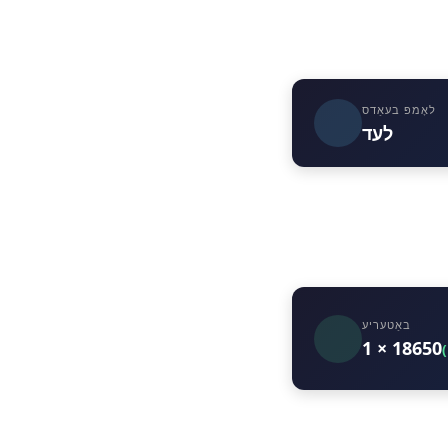
לאָמפּ בעאַדס
לעד
באַטעריע
1 × 18650