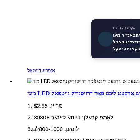
אַקסעסאָריעס
פּבאַנד רימען
דזשינג קאַבל
קקאַגינג זעקל
אָנפֿרעג
דעטאַל
עטיש אַרבעט ליכט פֿאַר דרויסנדיק נויטפאַל
1. פרייז: $2.85
2. לאָמפּ קרעלן: ווייסע לאַזער +3030
3.לומען: 800-1000לם