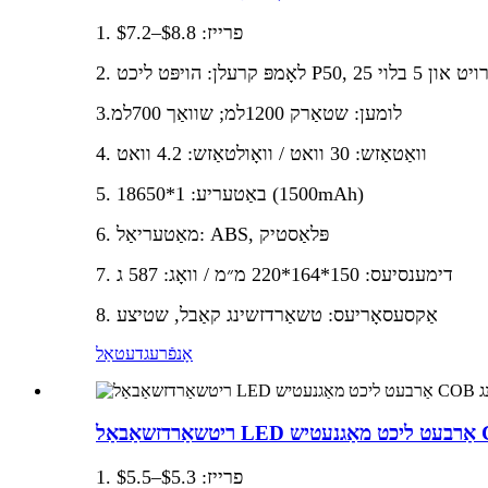
1. פרייז: $8.8–$7.2
3.לומען: שטאַרק 1200למ; שוואַך 700למ
4. וואַטאַזש: 30 וואט / וואָולטאַזש: 4.2 וואט
5. באַטעריע: 1*18650 (1500mAh)
6. מאַטעריאַל: ABS, פּלאַסטיק
7. דימענסיעס: 150*164*220 מ״מ / וואָג: 587 ג
8. אַקסעסאָריעס: טשאַרדזשינג קאַבל, שטיצע
אָנפֿרעג
דעטאַל
1. פרייז: $5.3–$5.5