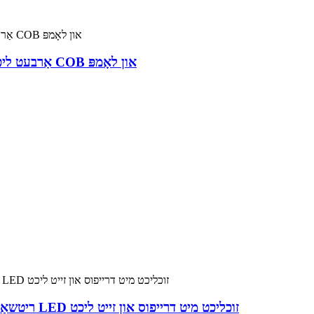
מאַגנעטישע ריטשאַרדזשאַבאַל LED אַרבעט ליכט – 2-אין-1 COB און לאָמפּ
ריטשאַרדזשאַבאַל האַנט-געהאלטן ספּאָטלייט סופּער העל LED זוכליכט מיט דרייפוס און זייט ליכט