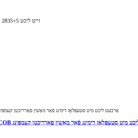
2. לאָמפּ קרעלן: הויפּט ליכט P50, 25 זייט ליכט 2835+5 רויט און 5 בלוי
ל LED אַרבעט ליכט מאַגנעטיש COB אַרבעט ליכט מיט סטעפּלאָז דימינג פֿאַר מאַשין פאַרריכטן קעמפּינג