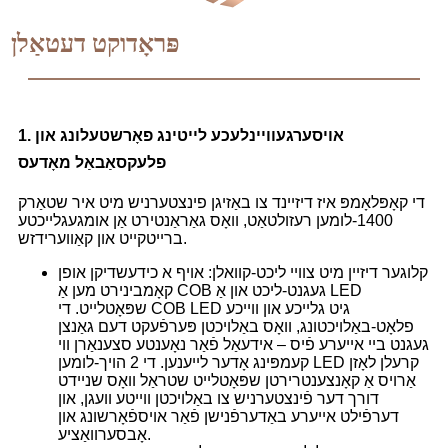
פּראָדוקט דעטאַלן
1. אויסערגעוויינלעכע לייטינג פאָרשטעלונג און
פלעקסאַבאַל מאָדעס
די קאָפּלאָמפּ איז דיזיינד צו באַזיגן פינצטערניש מיט איר שטאַרק
1400-לומען רעזולטאַט, וואָס גאַראַנטירט אַן אומגעגלייכטע
ברייטקייט און קאַווערידזש.
קלוגער דיזיין מיט צוויי ליכט-קוואלן: אויף א כידעשדיקן אופן
קאָמבינירט מען אַ COB געגנט-ליכט און אַ LED
שפּאָטלייט. די COB LED גיט גלייכע און ווייכע
פלאָט-באַלויכטונג, וואָס באַלויכטן פּערפֿעקט דעם גאַנצן
געגנט ביי אייערע פֿיס – אידעאַל פֿאַר נאָענטע סצענאַרן ווי
קעמפּינג אָדער לייענען. די 2 הויך-לומען LED קרעלן לאָזן
אַרויס אַ קאָנצענטרירטן שפּאָטלייט שטראַל וואָס שניידט
דורך דער פֿינצטערניש צו באַלויכטן ווייטע וועגן, און
דערפֿילט אייערע באַדערפֿנישן פֿאַר אויספֿאָרשונג און
אָבסערוואַציע.