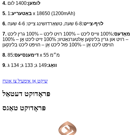
4. לומען:
1400 לום
1 x 18650 (1200mAh)
5. באַטעריע:
6. לויף-צייט:
6-8 שעה, טשאַרדזשינג צייט: 4-6 שעה
7. מאָדעס:
100% ווייס ליכט – 100% רויט ליכט – 100% גרין ליכט
– רויט און גרין בלינקען אָלטערנאַטיוו; 100% זייט ליכט אָן – 100%
הויפּט ליכט אָן – 100% פול ליכט אָן – הויפּט ליכט בלינקען
85 x 55 מ״מ
8. דימענסיעס:
9. וואָג:
149 ג; 133 ג; 134 ג
שיקט אַן אימעיל צו אונדז
פּראָדוקט דעטאַל
פּראָדוקט טאַגס