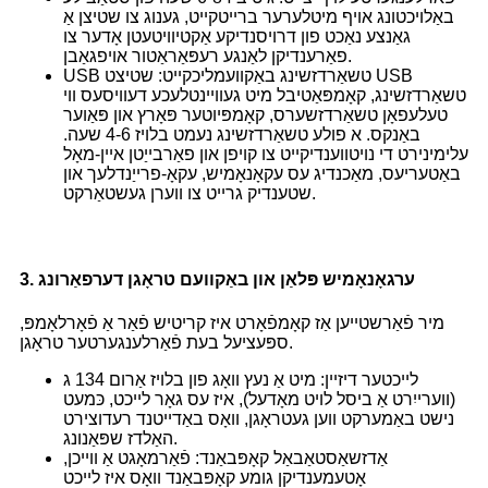
באַלויכטונג אויף מיטלערער ברייטקייט, גענוג צו שטיצן אַ
גאַנצע נאַכט פון דרויסנדיקע אַקטיוויטעטן אָדער צו
פאַרענדיקן לאַנגע רעפּאַראַטור אויפגאַבן.
USB טשאַרדזשינג באַקוועמליכקייט: שטיצט USB
טשאַרדזשינג, קאָמפּאַטיבל מיט געוויינטלעכע דעוויסעס ווי
טעלעפאָן טשאַרדזשערס, קאָמפּיוטער פּאָרץ און פּאַוער
באַנקס. א פולע טשאַרדזשינג נעמט בלויז 4-6 שעה.
עלימינירט די נויטווענדיקייט צו קויפן און פאַרבייַטן איין-מאָל
באַטעריעס, מאַכנדיג עס עקאָנאָמיש, עקאָ-פרייַנדלעך און
שטענדיק גרייט צו ווערן געשטאַרקט.
3. ערגאָנאָמיש פּלאַן און באַקוועם טראָגן דערפאַרונג
מיר פֿאַרשטייען אַז קאָמפֿאָרט איז קריטיש פֿאַר אַ פֿאָרלאָמפּ,
ספּעציעל בעת פֿאַרלענגערטער טראָגן.
לייכטער דיזיין: מיט אַ נעץ וואָג פון בלויז אַרום 134 ג
(ווערייִרט אַ ביסל לויט מאָדעל), איז עס גאָר לייכט, כּמעט
נישט באַמערקט ווען געטראָגן, וואָס באַדייטנד רעדוצירט
האַלדז שפּאַנונג.
אַדזשאַסטאַבאַל קאָפּבאַנד: פֿאַרמאָגט אַ ווייכן,
אָטעמענדיקן גומע קאָפּבאַנד וואָס איז לייכט