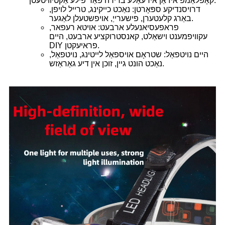
קאָפּלאַמפּ איז אַן אידעאַלע ברירה פֿאַר פילע אַקטיוויטעטן:
דרויסנדיקע ספּאָרטן: נאַכט כייקינג, טרייל לויפן,
באַרג קלעטערן, פישערייַ, אויפשטעלן לאַגער.
פראפעסיאנעלע ארבעט: אויטא רעפאר,
עקוויפמענט וישאַלט, קאנסטרוקציע ארבעט, היים
DIY פראיעקטן.
היים נויטפאַל: שטראָם אויספאַל לייטינג, נויטפאַל,
ע גאַראַזש.
נאַכט הונט גיין, זוכן אין די