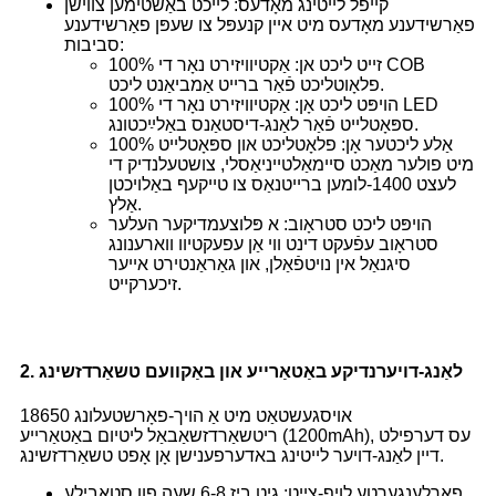
קייפל לייטינג מאָדעס: לייכט באַשטימען צווישן
פאַרשידענע מאָדעס מיט איין קנעפּל צו שעפּן פאַרשידענע
סביבות:
100% זייט ליכט אן: אַקטיוויזירט נאָר די COB
פלאָוטליכט פֿאַר ברייט אַמביאַנט ליכט.
100% הויפּט ליכט אָן: אַקטיוויזירט נאָר די LED
ספּאָטלייט פֿאַר לאַנג-דיסטאַנס באַלײַכטונג.
100% אַלע ליכטער אָן: פלאָטליכט און ספּאָטלייט
מיט פולער מאַכט סיימאַלטייניאַסלי, צושטעלנדיק די
לעצט 1400-לומען ברייטנאַס צו טייקעף באַלויכטן
אַלץ.
הויפּט ליכט סטראָוב: א פּלוצעמדיקער העלער
סטראָוב עפֿעקט דינט ווי אַן עפעקטיוו ווארענונג
סיגנאַל אין נויטפֿאַלן, און גאַראַנטירט אייער
זיכערקייט.
2. לאַנג-דויערנדיקע באַטאַרייע און באַקוועם טשאַרדזשינג
אויסגעשטאַט מיט אַ הויך-פאָרשטעלונג 18650
ריטשאַרדזשאַבאַל ליטיום באַטאַרייע (1200mAh), עס דערפילט
דיין לאַנג-דויער לייטינג באדערפענישן אָן אָפט טשאַרדזשינג.
פארלענגערטע לויף-צייט: גיט ביז 6-8 שעה פון סטאַבילע