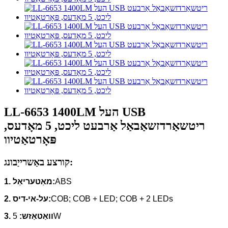
LL-6653 1400LM העל USB
ריטשאַרדזשאַבאַל אַרבעט ליכט, 5 מאָדעס,
פּאָרטאַטיוו
קורצע באַשרייַבונג:
ABS
1. מאַטעריאַל:
COB; COB + LED; COB + 2 LEDs
2. על-אי-דיס:
5W
3. וואַטאַזש: