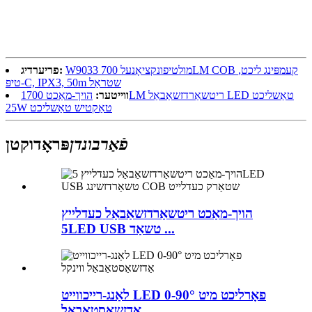
W9033 מולטיפונקציאָנעל 700LM COB קעמפּינג ליכט,
פריערדיג:
טיפּ-C, IPX3, 50m שטראַל
ווייטער:
הויך-מאַכט 1700LM ריטשאַרדזשאַבאַל LED טאַשליכט
25W טאַקטיש טאַשליכט
פֿאַרבונדן
פּראָדוקטן
הויך-מאַכט ריטשאַרדזשאַבאַל כעדלייץ
5LED USB טשאַד ...
לאַנג-רייכווייט LED פאָרליכט מיט 0-90°
אַדזשאַסטאַבאַל ...