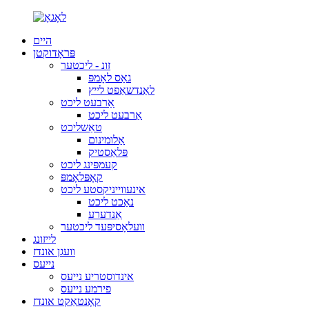
היים
פּראָדוקטן
זונ - ליכטער
גאַס לאָמפּ
לאַנדשאַפט לייץ
אַרבעט ליכט
אַרבעט ליכט
טאַשליכט
אַלומינום
פּלאַסטיק
קעמפּינג ליכט
קאָפּלאָמפּ
אינעווייניקסטע ליכט
נאַכט ליכט
אַנדערע
וועלאָסיפּעד ליכטער
לייזונג
וועגן אונדז
נייעס
אינדוסטריע נייעס
פירמע נייעס
קאָנטאַקט אונדז