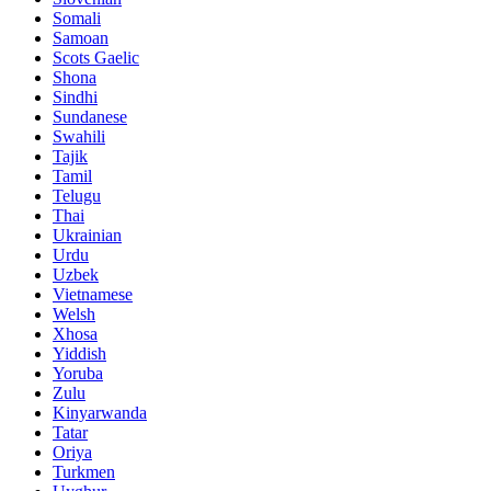
Somali
Samoan
Scots Gaelic
Shona
Sindhi
Sundanese
Swahili
Tajik
Tamil
Telugu
Thai
Ukrainian
Urdu
Uzbek
Vietnamese
Welsh
Xhosa
Yiddish
Yoruba
Zulu
Kinyarwanda
Tatar
Oriya
Turkmen