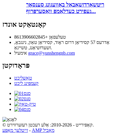
ריטשאַרדזשאַבאַל באַוועגונג סענסאָר
געפירט כעדלאַמפּ וואַסערפּרוף...
קאָנטאַקט אונדז
טעלעפאָן
+8613906602845
אַדרעס
57 קסידיאַן דרום ראָוד, קסידיאַן טאַון, נינגבאָ,
זשעדזשיאַנג, טשיינאַ.
grace@yunshengnb.com
אימעיל
פּראָדוקטן
טאַשליכט
קעמפּינג ליכט
© קאַפּירייט - 2010-2026: אַלע רעכטן רעזערווירט.
AMP מאָביל
-
זייטלעך מאַפּע