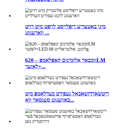
מיני באַטעריע ריפּלייסט לויפט מיט רויט
ווארענונג ...
זומבאַר אַלומינום קאָפּלאַמפּ – 620LM
לאַזער+...
ריטשאַרדזשאַבאַל געפירט כעדלאַמפּ מיט
באַוועגונג סענסאָר וואַ...