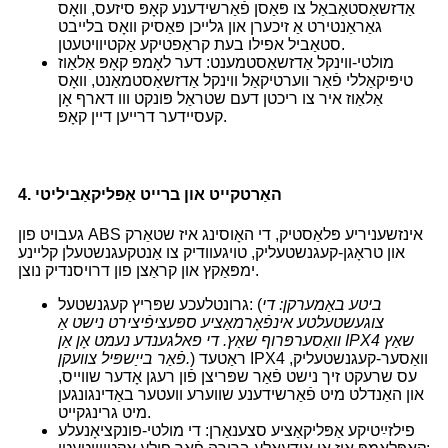
אַדזשאַסטאַבאַל צו פּאַסן פֿאַרשידענע קאָפּ סיזעס, וואָס
גאַראַנטירט אַ זיכערן און גלייכן פּאַסיק וואָס בלייבט
סטאַביל אפילו בעת קראַפטיקע אַקטיוויטעטן.
מולטי-ווינקל אַדזשאַסטמענט: דער לאָמפּ קאָפּ אַלאַוז
טיפּיקאַללי פֿאַר ווערטיקאַל ווינקל אַדזשאַסטמאַנט, וואָס
אַלאַוז איר צו ריכטן דעם שטראַל פּונקט ווו דארף אָן
קעסיידער דרייען דיין קאָפּ.
4. האַרטקייט און ברייט אַפּליקאַביליטי
געבויט פון ABS אינזשעניריע פּלאַסטיק, די האָוסינג איז שטאַרק
און טראָגן-קעגנשטעליק, טויגעוודיק צו אַנטקעגנשטעלן קליינע
ימפּאַקץ און קראַצן פון דרויסנדיק נוצן.
ביטע באַמערקן: די
גרונטלעכע שפּריץ קעגנשטעל: (
צוגעשטעלטע אינפֿאָרמאַציע ספּעציפֿיצירט נישט אַ
וואַסערפּרוף שאַץ. די פאלגענדע נעמט אָן אַן IPX4 שאַץ
) ראַטעד IPX4 וואַסער-קעגנשטעליק,
פֿאַר בייַשפּיל צוועקן.
עס שרעקט זיך נישט פֿאַר שפּריצן פֿון רעגן אָדער שווייס,
און האַנדלט מיט פֿאַרשידענע שווערע וועטער באַדינגונגען
מיט גרינגקייט.
פילזײַטיקע אַפּליקאַציע סצענאַרן: די מולטי-פונקציאָנעלע