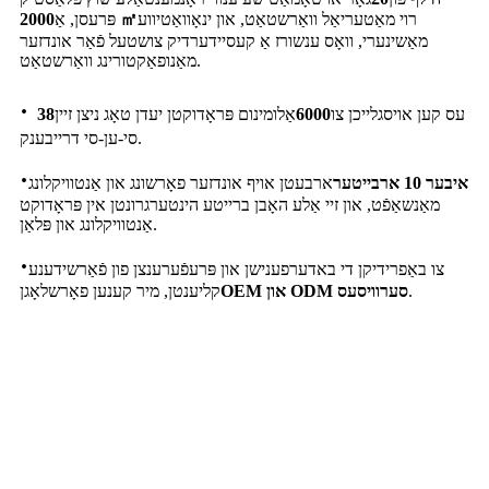
רוי מאַטעריאַל וואַרשטאַט, און ינאָוואַטיווע
2000 ㎡
פּרעסן, אַ
מאַשינערי, וואָס ענשורז אַ קעסיידערדיק צושטעל פֿאַר אונדזער
מאַנופאַקטורינג וואַרשטאַט.
·
עס קען אויסגלייכן צו
6000
אַלומינום פּראָדוקטן יעדן טאָג ניצן זיין
38
סי-ען-סי דרייבענק.
·
איבער 10 ארבייטער
ארבעטן אויף אונדזער פאָרשונג און אַנטוויקלונג
מאַנשאַפֿט, און זיי אַלע האָבן ברייטע הינטערגרונטן אין פּראָדוקט
אַנטוויקלונג און פּלאַן.
·
צו באַפרידיקן די באדערפענישן און פּרעפֿערענצן פון פֿאַרשידענע
.
OEM און ODM סערוויסעס
קליענטן, מיר קענען פאָרשלאָגן