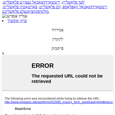
לעד פלאַשלייץ
,
ריטשאַרדזשאַבאַל געפירט פלאַשלייט
,
ריטשאַרדזשאַבאַל קאָפּלאַמפּ
,
זום פלאַשלייט
,
פּאָרטאַטיוו פלאַשלייט
,
,
מולטיפונקציאָנעלע פלאַשליכט
שיקן אימעיל
אַנדרויד
לינקדין
פֿייסבוק
x