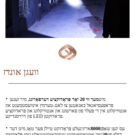
וועגן אונדז
·
מיט
מער ווי 20 יאָר פּראָדוקציע דערפאַרונג
, מיר זענען
פראפעסיאנאל באגאנגען צו לאנג-טערמין אינוועסטמענט און
אנטוויקלונג אין די פעלד פון פארשונג און אנטוויקלונג און פראדוקציע
פון ​​דרויסנדיקע LED פראדוקטן.
·
עס קען שאַפֿן
8000
אריגינעלע פּראָדוקט טיילן פּער טאָג מיט דער
הילף פון
20
גאָר אויטאָמאַטישע ענווייראָנמענטאַלע שוץ פּלאַסטיק