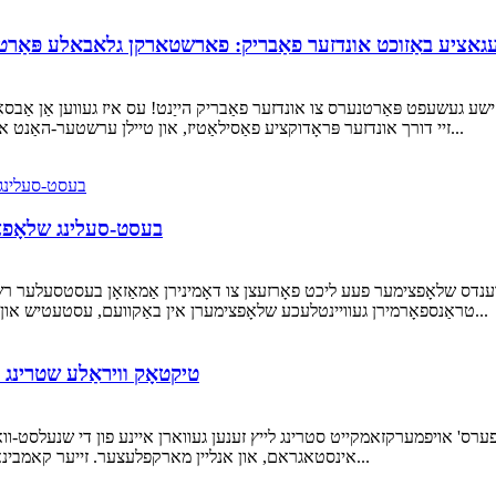
ציע באַזוכט אונדזער פאַבריק: פארשטארקן גלאבאלע פּאַרטנערש
רקישע געשעפט פּאַרטנערס צו אונדזער פאַבריק הייַנט! עס איז געווען אַן אַב
זיי דורך אונדזער פּראָדוקציע פאַסילאַטיז, און טיילן ערשטער-האַנט איינבליקן אין אונדזער אַפּעריישאַנז, פּראָדוקט קוואַליטעט, און...
בעסט-סעלינג שלאָפצימ
ענדס שלאָפצימער פעע ליכט פאָרזעצן צו דאָמינירן אַמאַזאָן בעסטסעלער רש
טראַנספאָרמירן געוויינטלעכע שלאָפצימערן אין באַקוועם, עסטעטיש און העכסט טיילן-באַרע ספּייסאַז מאכט זיי איינער פון די מערסט...
טיקטאָק וויראַלע שטרינג לי
ערס' אויפמערקזאמקייט סטרינג לייץ זענען געווארן איינע פון ​​די שנעלסט
אינסטאגראם, און אנליין מארקפלעצער. זייער קאמבינאציע פון ​​וויזועלע אפיל, פלעקסיבלע סטיילינג, און אפארדאבל...