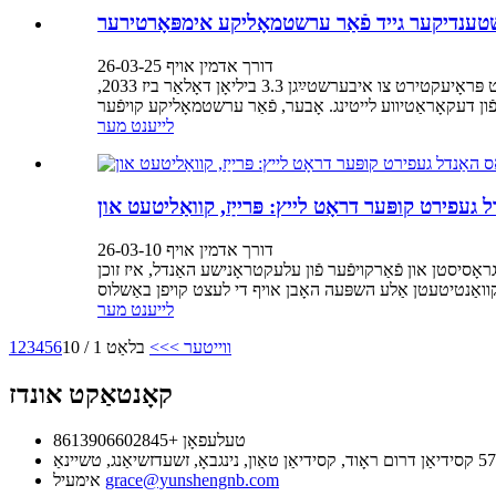
ולשטענדיקער גייד פֿאַר ערשטמאָליקע אימפּאָרטירער
דורך אדמין אויף 26-03-25
באַקומען דעקאָראַטיווע לייץ פֿון כינע אָפֿערט ​​ריזיקע געלעגנהייטן פֿאַר אימפּאָרטערס, גראָסיסטן און אָנליין פֿאַרקויפֿער. מיטן מאַרק וואָס ווערט פּראָיעקטירט צו איבערשטײַגן 3.3 ביליאָן דאָלאַר ביז 2033,
לייענט מער
דורך אדמין אויף 26-03-10
טראָנישע האַנדל, איז זוכן LED קופּער דראָט לייץ מער ווי נאָר פֿאַרגלייַכן פּרייזן. פּראָדוקט קוואַליטעט, רוי מאַטעריאַל קאָסטן,
לייענט מער
ווייטער >
>>
בלאַט 1 / 10
6
5
4
3
2
1
קאָנטאַקט אונדז
טעלעפאָן
+8613906602845
grace@yunshengnb.com
אימעיל