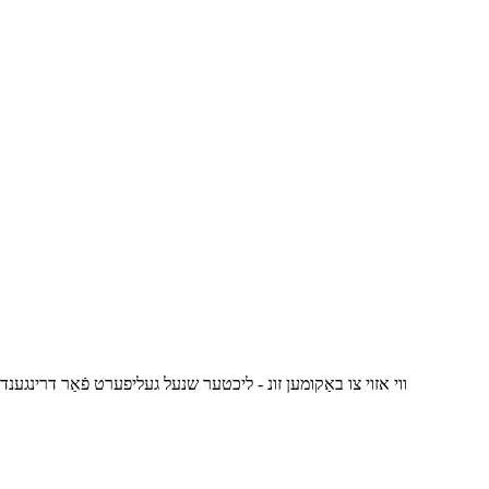
ווי אזוי צו באַקומען זונ - ליכטער שנעל געליפערט פֿאַר דרינגענדיק