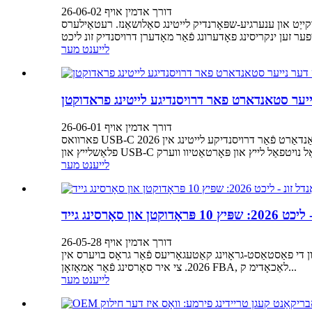
דורך אדמין אויף 26-06-02
דיק דעקאָראַציע, גאָרטן זיכערקייַט און ענערגיע-שפּאָרנדיק לייטינג סאַלושאַנז. רעטאַילערס
לייענט מער
ייער סטאנדארט פאר דרויסנדיגע לייטינג פראדוקטן
דורך אדמין אויף 26-06-01
פארוואס USB-C איז דער נייער סטאַנדאַרט פֿאַר דרויסנדיקע לייטינג אין 2026 USB-C ווערט שנעל די בילכערדיקע טשאַרדזשינג לייזונג פֿאַר דרויסנדיקע לייטינג פּראָדוקטן. פֿון USB-C ריטשאַרדזשאַבאַל
לייענט מער
ן און סאָרסינג גייד
דורך אדמין אויף 26-05-28
לייטינג פּראָדוקט קייט פֿאַר גראָס בויערס אין 2026 זונ - לייטינג בלייבט איינער פון די פאַסטאַסט-גראָוינג קאַטעגאָריעס פֿאַר גראָס בויערס אין
2026. צי איר סאָרסינג פֿאַר אַמאַזאָן FBA, לאַכאָדימ ק...
לייענט מער