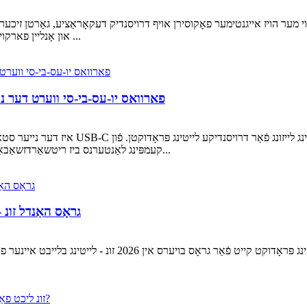
נ - וועג ליכטער פאָרזעצן צו וואַקסן אין פּאָפּולאַריטעט אין 2026 ווי מער הויז אייגנטימער פאָקוסירן אויף דרויסנ
און אָנליין פארקויפער זען ינקריסינג פאָדערונג פֿאַר מאָדערן דרויסנדיק זונ ליכט ...
פארוואס יו-עס-בי-סי ווערט דער נ
פלאַשלייץ און USB-C קעמפּינג לאַנטערנס ביז ריטשאַרדזשאַבאַל נויטפאַל לייץ און פּאָרטאַטיוו ווערק...
גראָס האַנדל זונ - ליכט 2026: שפּיץ 10 פּראָדוקט
גראָס זונ - לייץ 2026: שפּיץ 10 פּראָדוקטן און סאָרסינג גייד זונ - 