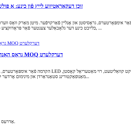
זוכן דעקאָראַטיווע לייץ פֿון כינע: אַ פ
בלײַבט כינע דער גלאָבאַלער צענטער פֿאַר פּראָדוקציע פֿון דעקאָראַטיווע לייטינג. אָבער, פֿאַר ערשטמאָליקע קויפֿער, ...
גראָס האַנדל געפירט קופּער דראָט לייץ: פּרייַז, קוואַליטעט און MOQ דערקלערט
הקדמה פֿאַר אימפּאָרטערס, גראָסיסטן און פֿאַרקויפֿער פֿון עלעק
מאַנופאַקטורינג סטאַנדאַרדן און מינימום אָרדער קוואַנטיטעטן אַלע השפּעה האָבן אויף די לעצט קויפן באַשלוס...
57 קסידיאַן דרום ראָוד, קסידיאַן טאַון, נינגבאָ, זשעדזשיאַנג, טשיינאַ.
אַדרעס