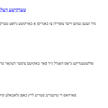
טערקישע דעלעגא
מיר זענען געווען זייער צופרידן צו באַגריסן אַ באַרימטע גרופּע טע
פולשטענדיקע גראָס האַנדל גייד פֿאַר באַקוועם צימער דעקאָר טר
פארוואס די טרענדינג סטרינג לייץ כאפן גלאבאלע קויפ