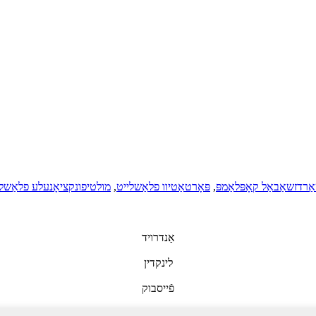
רדזשאַבאַל קאָפּלאַמפּ
,
פּאָרטאַטיוו פלאַשלייט
,
מולטיפונקציאָנעלע פלאַשל
אַנדרויד
לינקדין
פֿייסבוק