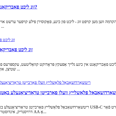
OEM זונ ליכט פאַבריקאַנט קעגן טריידינג פירמע: וואָס איז דער חילוק?
איז נישט פשוט קאָסטן - עס איז ווער קאָנטראָלירט טאַקע די ...
ווי צו געפֿינען אַ פאַרלאָזלעך OEM זונ
שטיצן, און דיין לאַנג-טערמין געשעפט רעפּוטאַציע. בשעת טויזנטער פון ...
ואס USB-C ריטשאַרדזשאַבאַל פלאַשלייץ וועלן פאַרבייַטן טראַדיציאָנעלע באַ
דרויסנדיק, אינדוסטריעל און טעגלעך טראָגן לייטינג. קאַמפּערד מיט טראַדיציאָנעל AA אָ...