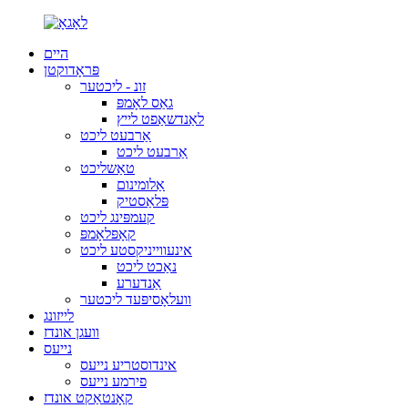
היים
פּראָדוקטן
זונ - ליכטער
גאַס לאָמפּ
לאַנדשאַפט לייץ
אַרבעט ליכט
אַרבעט ליכט
טאַשליכט
אַלומינום
פּלאַסטיק
קעמפּינג ליכט
קאָפּלאָמפּ
אינעווייניקסטע ליכט
נאַכט ליכט
אַנדערע
וועלאָסיפּעד ליכטער
לייזונג
וועגן אונדז
נייעס
אינדוסטריע נייעס
פירמע נייעס
קאָנטאַקט אונדז