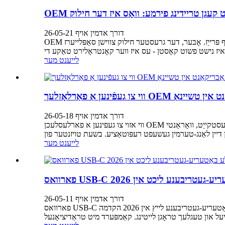
דורך אדמין אויף 26-05-21
OEM זונ - ליכט פאַבריקאַנט קעגן טריידינג פירמע: וואָס איז דער חילוק? הקדמה ווען מען קויפט זונ - ליכט פון כינע, פאָקוסירן פילע קויפער ערשט אויף פּרייַז. אָבער, דער גרעסטער חילוק צווישן סאַפּלייערז
לייענט מער
 ליכט פאַבריקאַנט אין טשיינאַ
דורך אדמין אויף 26-05-18
ווי אזוי צו געפינען א פארלעסלעכן OEM זונ - ליכט פאַבריקאַנט אין כינע הקדמה טשוזינג די ריכטיקע זונ - ליכט פאַבריקאַנט אין כינע גלייך אַפעקץ פּראָדוקט קוואַליטעט, עקספּרעס פעסטקייַט, וואָראַנטי
לייענט מער
טעריע-געטריבענע ליכט אין 2026
דורך אדמין אויף 26-05-11
פארוואס USB-C ריטשאַרדזשאַבאַל פלאַשלייץ פאַרבייַטן טראַדיציאָנעלע באַטעריע-געטריבענע לייץ אין 2026 הקדמה USB-C ריטשאַרדזשאַבאַל פלאַשלייץ ווערן שנעל דער נייער סטאַנדאַרט פֿאַר