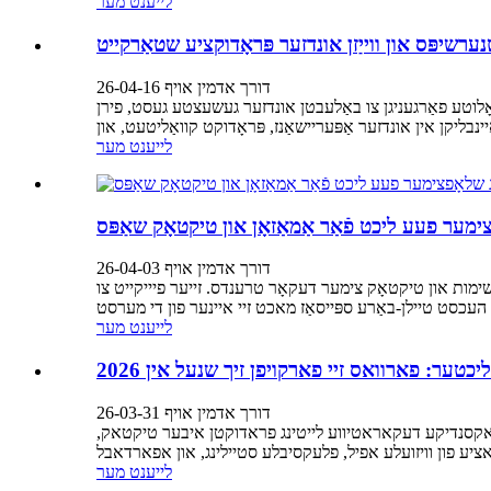
לייענט מער
יפּס און ווייַזן אונדזער פּראָדוקציע שטאַרקייט
דורך אדמין אויף 26-04-16
סאָלוטע פאַרגעניגן צו באַלעבטן אונדזער געשעצטע געסט, פירן
לייענט מער
ער פעע ליכט פֿאַר אַמאַזאָן און טיקטאָק שאַפּס
דורך אדמין אויף 26-04-03
ימות און טיקטאָק צימער דעקאָר טרענדס. זייער פיייקייט צו
לייענט מער
כטער: פארוואס זיי פארקויפן זיך שנעל אין 2026
דורך אדמין אויף 26-03-31
-וואקסנדיקע דעקאראטיווע לייטינג פראדוקטן איבער טיקטאק,
לייענט מער