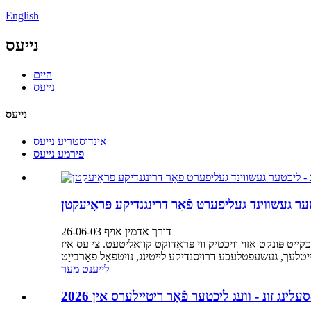
English
נייעס
היים
נייעס
נייעס
אינדוסטריע נייעס
פירמע נייעס
כטער געשווינד געליפערט פֿאַר דרינגנדיקע פּראָיעקטן
דורך אדמין אויף 26-06-03
קייט פּונקט אַזוי וויכטיק ווי פּראָדוקט קוואַליטעט. צי עס איז
לייענט מער
לינג זונ - וועג ליכטער פֿאַר ריטיילערס אין 2026