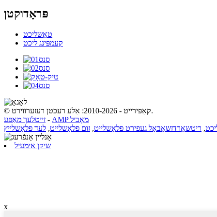
פּראָדוקטן
טאַשליכט
קעמפּינג ליכט
© קאַפּירייט - 2010-2026: אַלע רעכטן רעזערווירט.
AMP מאָביל
-
זייטלעך מאַפּע
יכט
,
ריטשאַרדזשאַבאַל געפירט פלאַשלייט
,
זום פלאַשלייט
,
לעד פלאַשלייץ
שיקן אימעיל
x