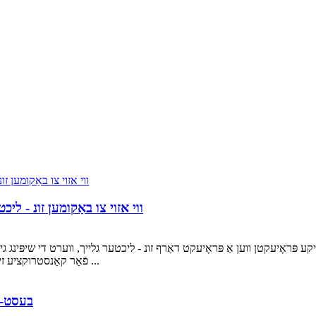
ווי אזוי צו באַקומען זונ - לי
ע פּראָיעקטן ווען אַ פּראָיעקט דאַרף זונ - ליכטער גלייך, ווערט די שיפּינג גיכ
פֿאַר קאַנסטרוקציע זייטלעך, געשעפטלעכע דרויסנדיקע לייטינג, נויטפאַל פאַרבייַט ...
בעסט-סע